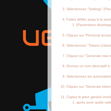
Sélectionnez "Settings" (Pa
Faites défiler jusqu'à la sec
(Paramètres développ
Cliquez sur "Personal acces
Sélectionnez "Tokens (classi
Cliquez sur "Generate new 
Donnez un nom descriptif à 
Sélectionnez les autorisation
Cliquez sur "Generate token"
Copiez le jeton généré immé
après avoir quitté cet