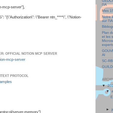
GEDC
l'IA
n-mcp-server"],
Mes 15
Notre l
thorization\": \"Bearer ntn_****\", \"Notion-
sur l'IA
Bibliog
Plan du
et les 
Micros
expert
GOUV
R: OFFICIAL NOTION MCP SERVER
AI
tion-mcp-server
SC-RB
GUILD
NTEXT PROTOCOL
ARCHI
examples
▼
20
▼
E
►
rotocol/server-memory"]