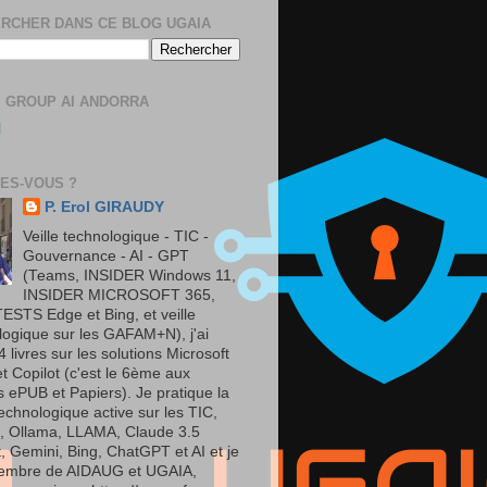
RCHER DANS CE BLOG UGAIA
 GROUP AI ANDORRA
l
TES-VOUS ?
P. Erol GIRAUDY
Veille technologique - TIC -
Gouvernance - AI - GPT
(Teams, INSIDER Windows 11,
INSIDER MICROSOFT 365,
ESTS Edge et Bing, et veille
logique sur les GAFAM+N), j'ai
4 livres sur les solutions Microsoft
 et Copilot (c'est le 6ème aux
s ePUB et Papiers). Je pratique la
technologique active sur les TIC,
t, Ollama, LLAMA, Claude 3.5
, Gemini, Bing, ChatGPT et AI et je
embre de AIDAUG et UGAIA,