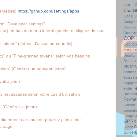
chat
C
ChatG
ramètres) 
https://github.com/settings/apps
Code
C
Collège 
tion "Developer settings" 
Concour
eur) en bas du menu latéral gauche et cliquez dessus
Conscie
COPI
s tokens" (Jetons d'accès personnels)
Copilot
c
critique
DataAct
c)" ou "Fine-grained tokens" selon vos besoins
Demonst
DICTAT
token" (Générer un nouveau jeton)
données
écosyst
votre jeton
engagem
étude
s nécessaires selon votre cas d'utilisation
Dashboa
Format
Gartner
 (Générer le jeton)
generati
Google 
diatement car vous ne pourrez plus le voir 
GPT-4
te page
G
Grace
Guide