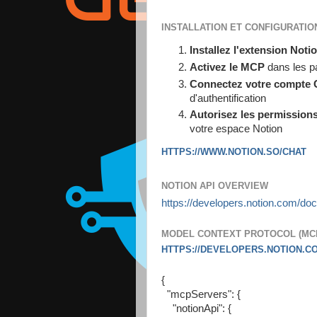
INSTALLATION ET CONFIGURATIO
Installez l'extension Noti
Activez le MCP
dans les p
Connectez votre compte 
d'authentification
Autorisez les permission
votre espace Notion
HTTPS://WWW.NOTION.SO/CHAT
NOTION API OVERVIEW
https://developers.notion.com/doc
MODEL CONTEXT PROTOCOL (M
HTTPS://DEVELOPERS.NOTION.
{
"mcpServers": {
"notionApi": {