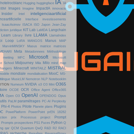
IA
hotelrocblanc
Hugging
huggingface
IA
Images
ImpactIA
IBM
Imagine
innovacio
inteligenciaartificial
Insider
Intel
nceartificielle
Interface
investissements
IsaacAsimov
ISACA
ISO
Japon
Jean-Zay
KIT
Lab
Langchain
diction
juridique
LaMDA
LLAMA
Learn
livre
Library
LlamaIndex
oi
Loop
Manus
LoRA
MANGOS
MAP
MarvinMINSKY
Masus
matrice
matrices
Meta
MEHARI
Metadonnees
Méthodologie
Microsoft
metting
MFC
Microsoft
Midjourney
Milo
e School
Mila
mind map
MISTRAL
Minecraft
changers
MINITAILZ
mondiale
MooC
modéle
mondialisation
MS-
tilingue
MusicLM
Nemotron
NLP
Notebooklm
O365
NVIDIA
OTION
Numeum
o3
O3 Mini
toire
OCR
OCDE
Office Agent
Office365
OpenAI
MA
Open O3
OPENDOG
Opus
utils
paramétrages
PaLM
PC-AI
Perplexity
Phi-4
Pilote
Plugins
Photos
Planete
plans
OC
PowePlatform
PowerPoint
prEN 18282
Prompt
ction
prix
Processus
project
e
Python
Prompts
prospectives
PS1
Puces
Q
ng
qar
QCM
Quantum
QwQ
R&D
R2
RACI
RAG
recherche
Requêtes
ReverseProxy