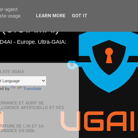
ser-agent
rate usage
LEARN MORE
GOT IT
 (U.G.A.I.A.)
ILD4AI - Europe. Ultra‑GAIA:
LATE UGAIA
ed by
Translate
RNANCE ET AUDIT DE
ELLIGENCE ARTIFICIELLE ET SES
S.
TATURE DE L'IA ET SA
RNANCE EN 2026.