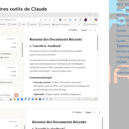
REX
R
res outils de Claude
S
SAC
securite
Smartph
SOTA
s
Update
Personna
Syntex
Teams
tendanc
Transcri
UGAIA 
validatio
waterma
Yammer