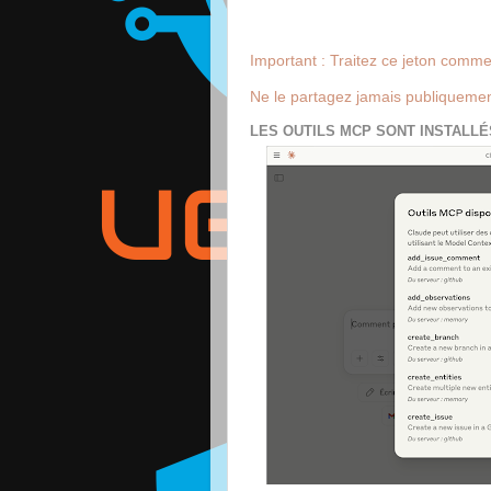
Important : Traitez ce jeton comm
Ne le partagez jamais publiquement
LES OUTILS MCP SONT INSTALLÉS