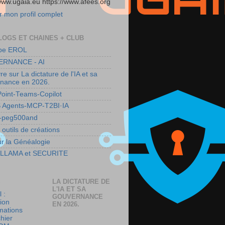
/www.ugaia.eu https://www.afees.org
r mon profil complet
LOGS ET CHAINES + CLUB
be EROL
RNANCE - AI
re sur La dictature de l'IA et sa
nance en 2026.
oint-Teams-Copilot
 Agents-MCP-T2BI·IA
b-peg500and
outils de créations
ur la Généalogie
LLAMA et SECURITE
S
LA DICTATURE DE
L'IA ET SA
 :
GOUVERNANCE
tion
EN 2026.
rmations
chier