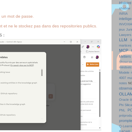
Histoire
shadow
INRIA
e un mot de passe. 
intellige
INVOXIA
 et ne le stockez pas dans des repositories publics.
jeux
Juri
Lawyers
 :
LLM
l
martices
MCP
Métiers
Showcas
mindset
Modele
4007
mul
notes
N
observa
OLLA
o
Oracle
Phi Silica
P
PNL
préprodu
prompt
Q-Learni
RADAR