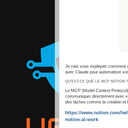
Je vais vous expliquer comment u
avec Claude pour automatiser vos
QU'EST-CE QUE LE MCP NOTION 
Le MCP (Model Context Protocol) 
communiquer directement avec vo
des tâches comme la création et
https://www.notion.com/hel
notion-ai-work