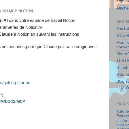
http:/
Affiche
N DU MCP NOTION
on AI
dans votre espace de travail Notion
DES B
aramètres de Notion AI
YouTu
Claude
à Notion en suivant les instructions
GOUVE
Mon liv
s
nécessaires pour que Claude puisse interagir avec
gouver
ShareP
TESTS
Githu
RSE et 
Blog s
s/getting-started
LLM-O
CP)
COM/DOCS/MCP
PAGE
Tutoriel
Extrac
d'info
d'un fi