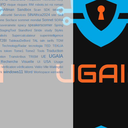
GPD
risque
risques
RM
robots.txt
roi
roman
amAltman
Sandbox
search
Scan
SDK
SINAfrica2024
sécurité
Services
site
Skill
Sonnet
one
Socface
sommet mondial
SORA
speakerscorner
ouverainete
spacy
Spring
StagingTool
Standford
Stride
study
Styles
lisés
Supercalculateur
superintelligence
T2BI
TableauDeBord
TAL
taln
tarifs
TDM
TechnologyRadar
tecnologia
TED
TEKLIA
Traduction
es
token
Tome1
Tome2
Tools
UGAIA
UE
ption
Transkribus
TRiSM
Recherche Visuelle
USA
UI
Usage
n
Verification
vérifications
Vidéo
Ville
Waitinglist
windows11
Word
rk
Workspace
xerrades