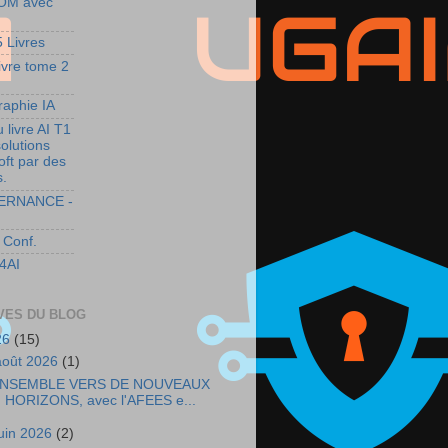
OM avec
 Livres
ivre tome 2
raphie IA
 livre AI T1
solutions
oft par des
s.
ERNANCE -
 Conf.
4AI
VES DU BLOG
26
(15)
août 2026
(1)
NSEMBLE VERS DE NOUVEAUX
HORIZONS, avec l'AFEES e...
juin 2026
(2)