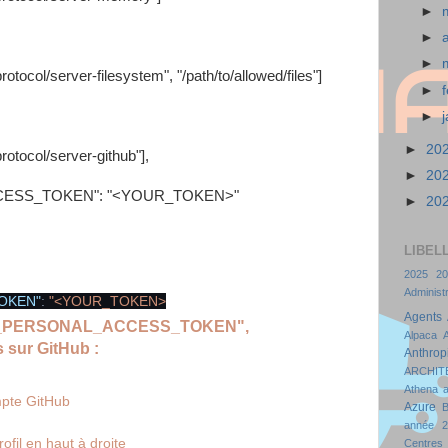
►
►
►
ocol/server-filesystem", "/path/to/allowed/files"]
►
►
►
20
tocol/server-github"],
►
20
S_TOKEN": "<YOUR_TOKEN>"
►
20
LIBEL
2025
20
Administr
OKEN"
:
"<YOUR_TOKEN>
Agents
HUB_PERSONAL_ACCESS_TOKEN", 
Alpaca
 sur GitHub :
Anthrop
ARCHIT
Athena
a
mpte GitHub
Azure
année 2
ofil en haut à droite
Centres 