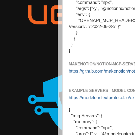
"command": "npx",
"args": ["-y", "@notionhq/notio
"env": {
"OPENAPI_MCP_HEADERS": "{\"Au
Version\": \"2022-06-28\" }"
}
}
}
}
MAKENOTION/NOTION-MCP-SERVE
https://github.com/makenotion/no
EXAMPLE SERVERS - MODEL CO
https://modelcontextprotocol.io/
{
"mcpServers": {
"memory": {
"command": "npx",
"args": ["-y", "@modelcontextp