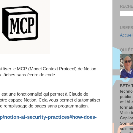
RECHE
USERS
Accuei
QUI Ê
tiliser le MCP (Model Context Protocol) de Notion
 tâches sans écrire de code.
?
BETA T
techno
est une fonctionnalité qui permet à Claude de
publié 
tre espace Notion. Cela vous permet d'automatiser
et l'AI
 le remplissage de pages sans programmation.
format
Veille 
p/notion-ai-security-practices#how-does-
Copilo
Sonnet
suis m