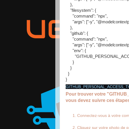
},
"filesystem": {
"command": "npx",
"args": ["-y", "@modelcontextprot
},
"github": {
"command": "npx",
"args": ["-y", "@modelcontextpro
"env": {
"GITHUB_PERSONAL_ACCES
}
}
}
}
GITHUB_PERSONAL_ACCESS_T
Pour trouver votre "GIT
vous devez suivre ces étapes
Connectez-vous à votre co
Cliquez sur votre photo de pr