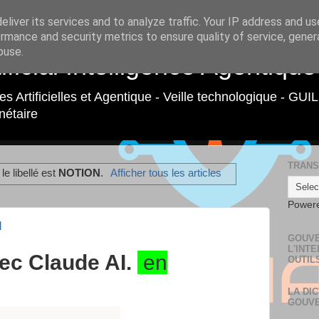
liver its services and to analyze traffic. Your IP address and u
rmance and security metrics to ensure quality of service, gene
buse.
ficial Intelligence Agentique
ces Artificielles et Agentique - Veille technologique - GU
nétaire
TRANS
le libellé est
NOTION
.
Afficher tous les articles
Power
I
GOUVE
L'INT
ec Claude AI.
en
OUTIL
LA DIC
GOUVE