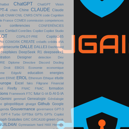
ChatGPT
hatbot
ChatGPT Vision
CLAUDE
PT-4
Chine
Claude
chien
lub
CNAM
CNIL
CNRS
CNTK
code
Cognition
de France
COMEX
commission
competences
conferencies
s
CONFERÈNCIES
Contact
nce
Contrôles
Copiliot
Copiliot Studio
LOT
Copilot365
COPILOT-PRE
Pro
CREATE
COWORK
créatifs
crédits d'IA
DALLE
ybersecurite
DALLE3
Dashboard
deepfakes
DeepSeek R1
deepseek-r1
ration
Designer
detection
Dev
URE
Diplome
Directive
Discord
Docling
Droit
EBIOS
Economie
economique
education
energies
ème
EdgeAI
EROL
etude
ent
ERNIE
Ethereum
Ethique
europe
Excel
faks
Filigrane
Financial
Firefly
formation
rd
FNAC
FNAC.
ions
futur
G·AI
G·IA
Framework
FTC
G-IA
Gemini
Genealogie
gemma4
Généalogie
Github
géopolitique
Google
ve
ghatgpt
Gouvernance
Agenda
governance
GPT-3
GPT-4 Turbo
GPTBot
GPTs
GPTs Copilot
raph
Gratuites
green
GRC
GRCA100
Grok
GUILD4AI
Gymnasium
hard
HAX
Hermès