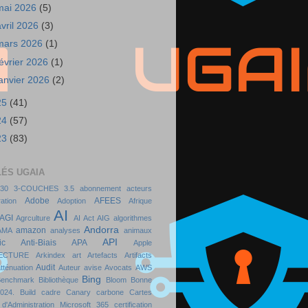
mai 2026
(5)
avril 2026
(3)
mars 2026
(1)
février 2026
(1)
janvier 2026
(2)
25
(41)
24
(57)
23
(83)
LÉS UGAIA
30
3‑COUCHES
3.5
abonnement
acteurs
Adobe
AFEES
ation
Adoption
Afrique
AI
AGI
Agrculture
AI Act
AIG
algorithmes
Andorra
amazon
AMA
analyses
animaux
API
ic
Anti-Biais
APA
Apple
ECTURE
Arkindex
art
Artefacts
Artifacts
Audit
tténuation
Auteur
avise
Avocats
AWS
Bing
Benchmark
Bibliothèque
Bloom
Bonne
024.
Build
cadre
Canary
carbone
Cartes
d'Administration Microsoft 365
certification