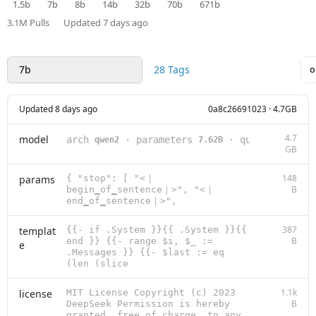
1.5b
7b
8b
14b
32b
70b
671b
3.1M
Pulls
Updated
7 days ago
7b
28 Tags
Updated 8 days ago
0a8c26691023 · 4.7GB
4.7
model
arch
·
parameters
·
quantization
qwen2
7.62B
GB
148
params
{ "stop": [ "<｜
B
begin▁of▁sentence｜>", "<｜
end▁of▁sentence｜>",
387
templat
{{- if .System }}{{ .System }}{{
B
end }} {{- range $i, $_ :=
e
.Messages }} {{- $last := eq
(len (slice
1.1k
license
MIT License Copyright (c) 2023
B
DeepSeek Permission is hereby
granted, free of charge, to any