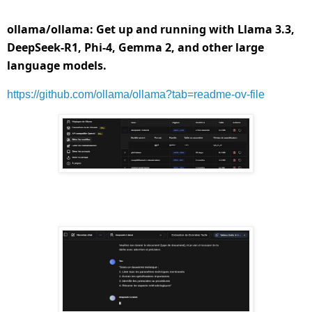
ollama/ollama: Get up and running with Llama 3.3,
DeepSeek-R1, Phi-4, Gemma 2, and other large
language models.
https://github.com/ollama/ollama?tab=readme-ov-file