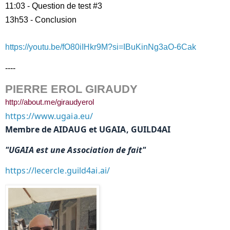
11:03 - Question de test #3
13h53 - Conclusion
https://youtu.be/fO80iIHkr9M?si=IBuKinNg3aO-6Cak
----
PIERRE EROL GIRAUDY
http://about.me/giraudyerol
https://www.ugaia.eu/
Membre de AIDAUG et UGAIA, GUILD4AI
"UGAIA est une Association de fait"
https://lecercle.guild4ai.ai/