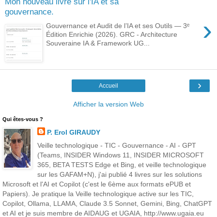
Mon nouveau livre sur l'IA et sa
gouvernance.
›
Gouvernance et Audit de l’IA et ses Outils — 3ᵉ
Édition Enrichie (2026). GRC - Architecture
Souveraine IA & Framework UG...
›
Accueil
Afficher la version Web
Qui êtes-vous ?
P. Erol GIRAUDY
Veille technologique - TIC - Gouvernance - AI - GPT
(Teams, INSIDER Windows 11, INSIDER MICROSOFT
365, BETA TESTS Edge et Bing, et veille technologique
sur les GAFAM+N), j'ai publié 4 livres sur les solutions
Microsoft et l'AI et Copilot (c'est le 6ème aux formats ePUB et
Papiers). Je pratique la Veille technologique active sur les TIC,
Copilot, Ollama, LLAMA, Claude 3.5 Sonnet, Gemini, Bing, ChatGPT
et AI et je suis membre de AIDAUG et UGAIA, http://www.ugaia.eu